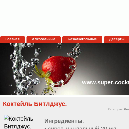
Главная
Алкогольные
Безалкогольные
Десерты
www.super-cockt
Коктейль Битлджус.
Категория:
Бе
Ингредиенты
:
• сироп миндальный 20 мл.