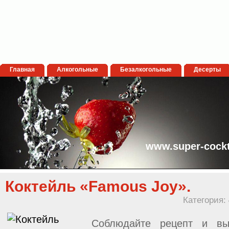
Главная
Алкогольные
Безалкогольные
Десерты
www.super-cockt
Коктейль «Famous Joy».
Категория:
Соблюдайте рецепт и вы