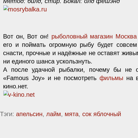
Метод: билд, стир. Бокал: олд фешэнд
Вот он, Вот он!
рыболовный магазин Москва
его и поймать огромную рыбу будет совсем
снасти, прочные и надёжные не оставят жив
ни единого шанса ускользнуть.
А после удачной рыбалки, почему бы не о
«Famous Joy» и не посмотреть
фильмы
на в
кино.нет.
Тэги:
апельсин
,
лайм
,
мята
,
сок яблочный