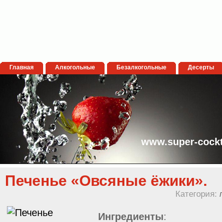
Главная
Алкогольные
Безалкогольные
Десерты
www.super-cockt
Печенье «Овсяные ёжики».
Категория:
Ингредиенты
: