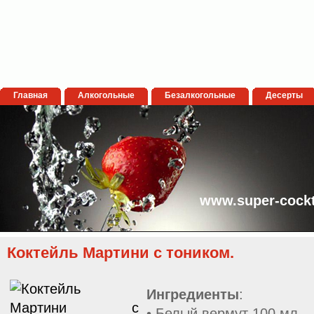
Главная
Алкогольные
Безалкогольные
Десерты
www.super-cockt
Коктейль Мартини с тоником.
Ингредиенты
:
• Белый вермут 100 мл.