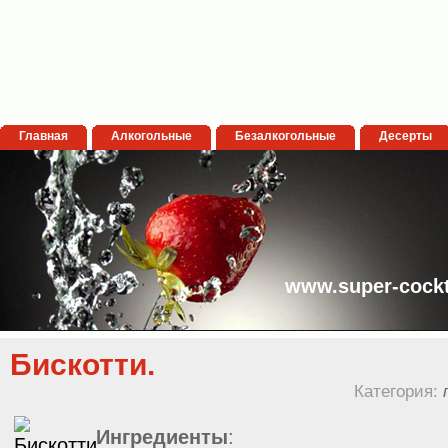
Главная
Алкогольные
Безалкогольные
Десерты
www.super-cockt
Бискотти.
Категория:
Ингредиенты
: