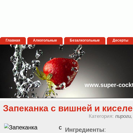
Главная
Алкогольные
Безалкогольные
Десерты
www.super-cockt
Запеканка с вишней и киселе
Категория:
пироги,
Ингредиенты
: