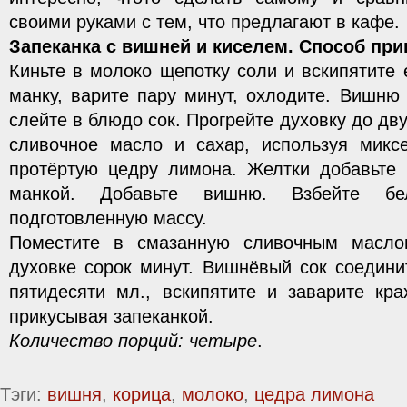
своими руками с тем, что предлагают в кафе.
Запеканка с вишней и киселем. Способ пр
Киньте в молоко щепотку соли и вскипятите 
манку, варите пару минут, охлодите. Вишню 
слейте в блюдо сок. Прогрейте духовку до дву
сливочное масло и сахар, используя миксе
протёртую цедру лимона. Желтки добавьте 
манкой. Добавьте вишню. Взбейте б
подготовленную массу.
Поместите в смазанную сливочным масл
духовке сорок минут. Вишнёвый сок соедини
пятидесяти мл., вскипятите и заварите кр
прикусывая запеканкой.
Количество порций: четыре
.
Тэги:
вишня
,
корица
,
молоко
,
цедра лимона