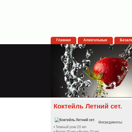
Главная
Алкогольные
Безал
Коктейль Летний сет.
Ингредиенты
:
• Темный ром 20 мл
• Виски 20 мл • Водка 20 мл