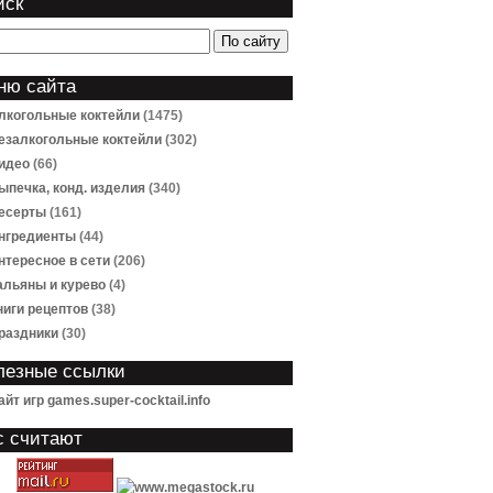
иск
ню сайта
лкогольные коктейли
(1475)
езалкогольные коктейли
(302)
идео
(66)
ыпечка, конд. изделия
(340)
есерты
(161)
нгредиенты
(44)
нтересное в сети
(206)
альяны и курево
(4)
ниги рецептов
(38)
раздники
(30)
лезные ссылки
айт игр games.super-cocktail.info
с считают