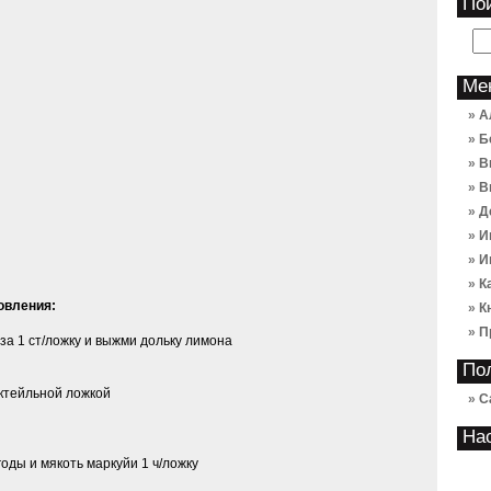
По
Ме
А
Б
В
В
Д
И
И
К
товления:
К
П
за 1 ст/ложку и выжми дольку лимона
По
ктейльной ложкой
С
На
оды и мякоть маркуйи 1 ч/ложку