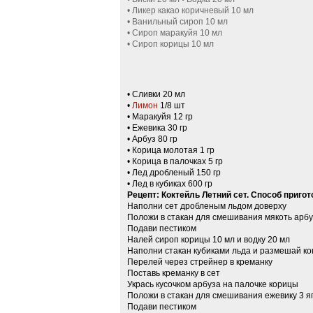
• Ликер какао коричневый 10 мл
• Ванильный сироп 10 мл
• Сироп маракуйя 10 мл
• Сироп корицы 10 мл
• Сливки 20 мл
•
Лимон
1/8 шт
• Маракуйя 12 гр
• Ежевика 30 гр
• Арбуз 80 гр
• Корица молотая 1 гр
• Корица в палочках 5 гр
• Лед дробленый 150 гр
• Лед в кубиках 600 гр
Рецепт: Коктейль Летний сет. Способ приго
Наполни сет дробленым льдом доверху
Положи в стакан для смешивания мякоть арбу
Подави пестиком
Налей сироп корицы 10 мл и водку 20 мл
Наполни стакан кубиками льда и размешай ко
Перелей через стрейнер в креманку
Поставь креманку в сет
Укрась кусочком арбуза на палочке корицы
Положи в стакан для смешивания ежевику 3 яг
Подави пестиком