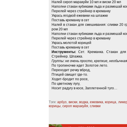
Налей сироп маракуйи 10 мл и виски 20 мл
Наполни стакан кубиками льда и размешай ко
Перелей через стрейнер в креманку
Укрась ягодкой ежевики на шпажке
Поставь креманку в сет
Налей в стакан для смешивания: сливки 20 г
ром 20 мл
Наполни стакан кубиками льда и размешай ко
Перелей через стрейнер в креманку
Укрась молотой корицей
Поставь креманку в сет
Инструменты:
Сет. Креманка. Стакан для 
Стрейнер. Шпажка.
Группы: не очень просто, крепкие, необычная
По тропиночке идет Золотое лето.
Переходит речку вброд,
Птицей свищет где-то.
Ходит-бродит по росе,
По цветному лугу,
Носит радугу в косе, Заплетенной туго…
Тэги:
арбуз
,
виски
,
водка
,
ежевика
,
корица
,
ликер
корицы
,
сироп маракуйя
,
сливки