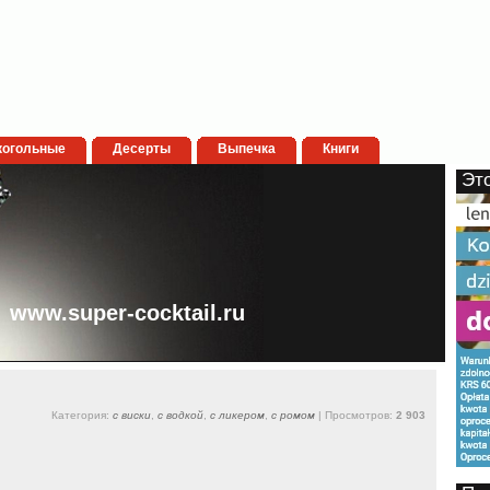
когольные
Десерты
Выпечка
Книги
Эт
www.super-cocktail.ru
Категория:
с виски
,
с водкой
,
с ликером
,
с ромом
| Просмотров:
2 903