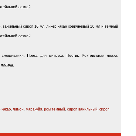
ктейльной ложкой
р, ванильный сироп 10 мл, ликер какао коричневый 10 мл и темный
ктейльной ложкой
смешивания. Пресс для цитруса. Пестик. Коктейльная ложка.
 подача.
 какао
,
лимон
,
маракуйя
,
ром темный
,
сироп ванильный
,
сироп