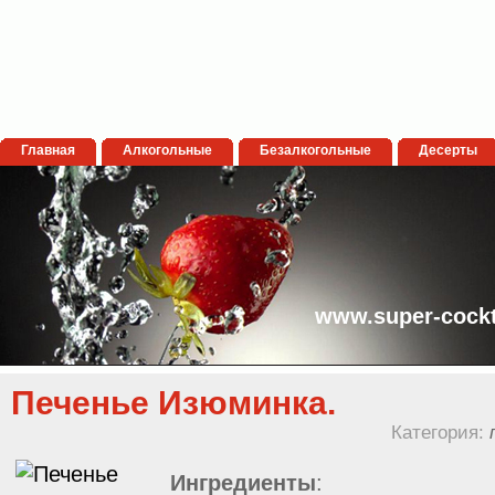
Главная
Алкогольные
Безалкогольные
Десерты
www.super-cockt
Печенье Изюминка.
Категория:
Ингредиенты
: