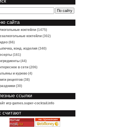
иск
ню сайта
лкогольные коктейли
(1475)
езалкогольные коктейли
(302)
идео
(66)
ыпечка, конд. изделия
(340)
есерты
(161)
нгредиенты
(44)
нтересное в сети
(206)
альяны и курево
(4)
ниги рецептов
(38)
раздники
(30)
лезные ссылки
айт игр games.super-cocktail.info
с считают