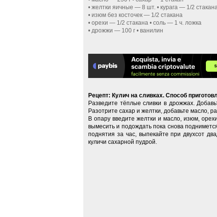
• желтки яичные — 8 шт. • курага — 1/2 стакан
• изюм без косточек — 1/2 стакана
• орехи — 1/2 стакана • соль — 1 ч. ложка
• дрожжи — 100 г • ванилин
Рецепт: Кулич на сливках. Способ приготов
Разведите тёплые сливки в дрожжах. Добавь
Разотрите сахар и желтки, добавьте масло, ра
В опару введите желтки и масло, изюм, орехи
вымесить и подождать пока снова подниметс
поднятия за час, выпекайте при двухсот дв
куличи сахарной пудрой.