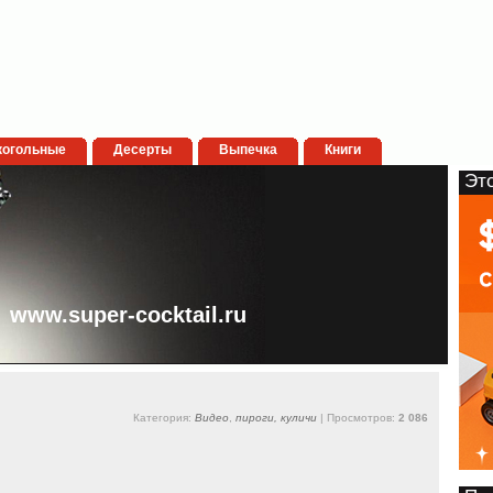
когольные
Десерты
Выпечка
Книги
Эт
www.super-cocktail.ru
Категория:
Видео
,
пироги, куличи
| Просмотров:
2 086