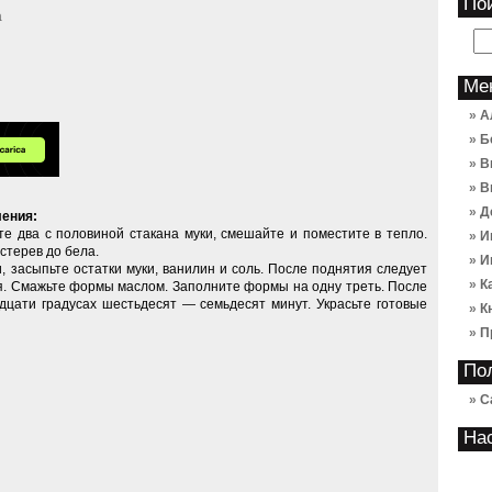
По
а
Ме
А
Б
В
В
Д
ления:
те два с половиной стакана муки, смешайте и поместите в тепло.
И
стерев до бела.
И
, засыпьте остатки муки, ванилин и соль. После поднятия следует
К
я. Смажьте формы маслом. Заполните формы на одну треть. После
адцати градусах шестьдесят — семьдесят минут. Украсьте готовые
К
П
По
С
На