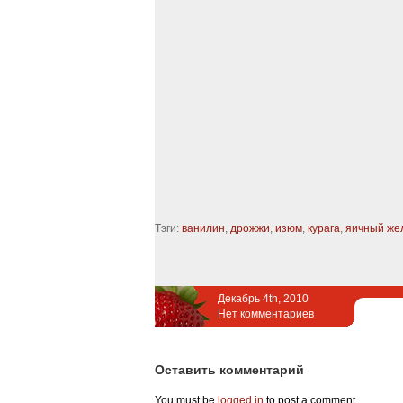
Тэги:
ванилин
,
дрожжи
,
изюм
,
курага
,
яичный же
Декабрь 4th, 2010
Нет комментариев
Оставить комментарий
You must be
logged in
to post a comment.