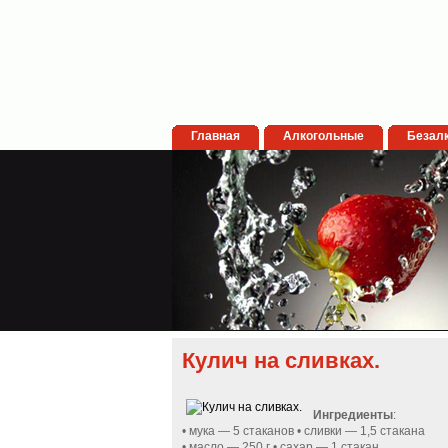
Главная
Алкогольные
Безал
Кулич на сливках.
Ингредиенты
:
• мука — 5 стаканов • сливки — 1,5 стакана
• масло — 250 г • сахар — 1 стакан