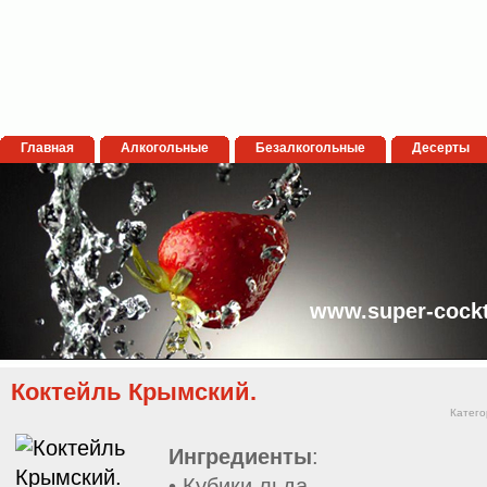
Главная
Алкогольные
Безалкогольные
Десерты
www.super-cockt
Коктейль Крымский.
Катего
Ингредиенты
:
• Кубики льда.