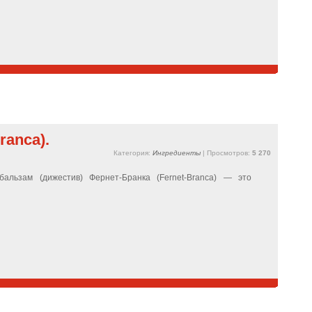
ranca).
Категория:
Ингредиенты
| Просмотров:
5 270
бальзам (дижестив) Фернет-Бранка (Fernet-Branca) — это