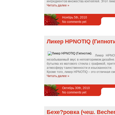
ингредиентов множества коктейлей. Этот лике
Читать далее »
Ноябрь 5th, 2010
No comments yet
Ликер HPNOTIQ (Гипноти
Ликер HPNOT
незабываемый вкус в неповторимом дизайне. 
бутылка из матового стекла с графикой, при
атмосферу таинственности и изысканности.
Кроме того, ликер HPNOTIQ – это отличная см
Читать далее »
Октябрь 30th, 2010
No comments yet
Бехе?ровка (чеш. Beche