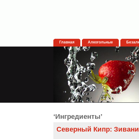
Главная
Алкогольные
Безал
‘Ингредиенты’
Северный Кипр: Зивани