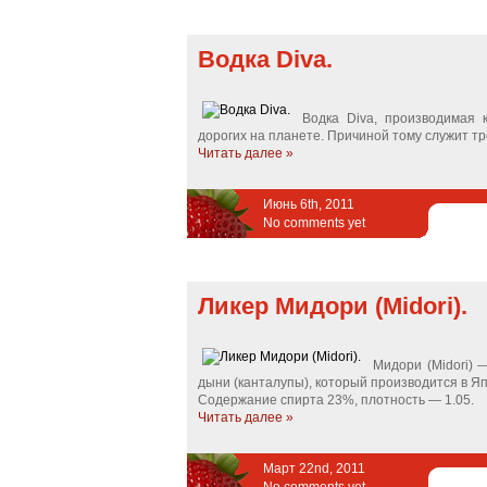
Водка Diva.
Водка Diva, производимая к
дорогих на планете. Причиной тому служит т
Читать далее »
Июнь 6th, 2011
No comments yet
Ликер Мидори (Midori).
Мидори (Midori) 
дыни (канталупы), который производится в Япо
Содержание спирта 23%, плотность — 1.05.
Читать далее »
Март 22nd, 2011