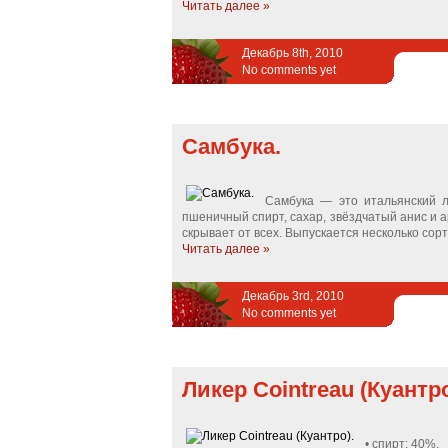
Читать далее »
Декабрь 8th, 2010
No comments yet
Самбука.
Самбука — это итальянский л
пшеничный спирт, сахар, звёздчатый анис и 
скрывает от всех. Выпускается несколько сорт
Читать далее »
Декабрь 3rd, 2010
No comments yet
Ликер Cointreau (Куантро
• спирт: 40%.