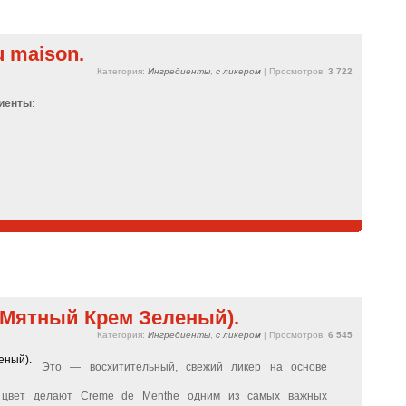
u maison.
Категория:
Ингредиенты
,
с ликером
| Просмотров:
3 722
иенты
:
(Мятный Крем Зеленый).
Категория:
Ингредиенты
,
с ликером
| Просмотров:
6 545
Это — восхитительный, свежий ликер на основе
й цвет делают Creme de Menthe одним из самых важных