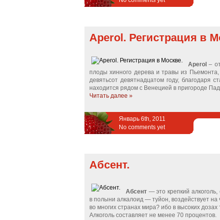
No comments yet
Aperol. Регистрация в М
Aperol
– от
плоды хинного дерева и травы из Пьемонта, 
девятьсот девятнадцатом году, благодаря 
находится рядом с Венецией в пригороде Пад
Читать далее »
Январь 6th, 2011
No comments yet
Абсент.
Абсент
— это крепкий алкоголь,
в полыни алкалоид — туйон, воздействует на
во многих странах мира? ибо в высоких доза
Алкоголь составляет не менее 70 процентов.