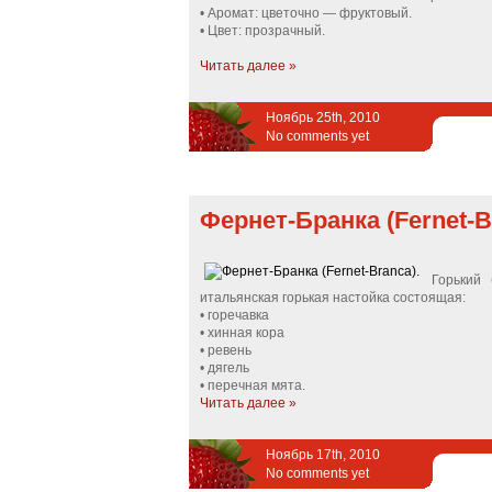
• Аромат: цветочно — фруктовый.
• Цвет: прозрачный.
Читать далее »
Ноябрь 25th, 2010
No comments yet
Фернет-Бранка (Fernet-B
Горький 
итальянская горькая настойка состоящая:
• горечавка
• хинная кора
• ревень
• дягель
• перечная мята.
Читать далее »
Ноябрь 17th, 2010
No comments yet