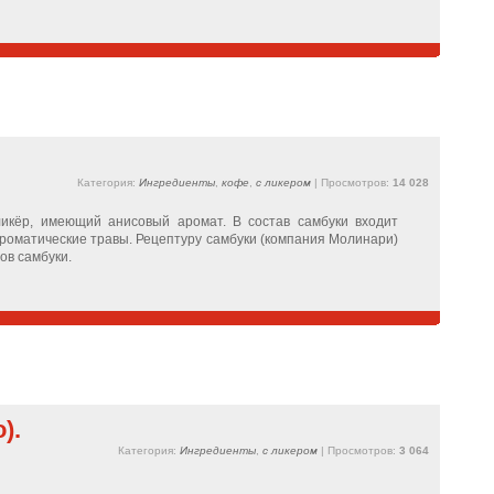
Категория:
Ингредиенты
,
кофе
,
с ликером
| Просмотров:
14 028
икёр, имеющий анисовый аромат. В состав самбуки входит
ароматические травы. Рецептуру самбуки (компания Молинари)
ов самбуки.
).
Категория:
Ингредиенты
,
с ликером
| Просмотров:
3 064