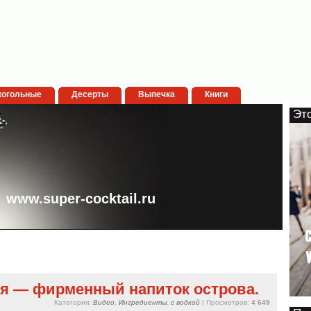
когольные
Десерты
Выпечка
Книги
Эт
www.super-cocktail.ru
я — фирменный напиток острова.
Категория:
Видео
,
Ингредиенты
,
с водкой
| Просмотров:
4 649