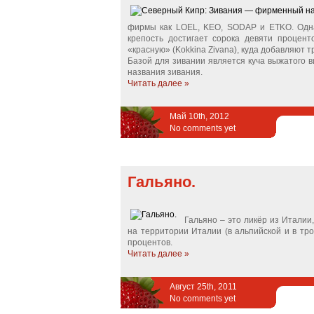
фирмы как LOEL, KEO, SODAР и ETKO. Однак
крепость достигает сорока девяти процен
«красную» (Kokkina Zivana), куда добавляют т
Базой для зивании является куча выжатого в
названия зивания.
Читать далее »
Май 10th, 2012
No comments yet
Гальяно.
Гальяно – это ликёр из Италии
на территории Италии (в альпийской и в тро
процентов.
Читать далее »
Август 25th, 2011
No comments yet