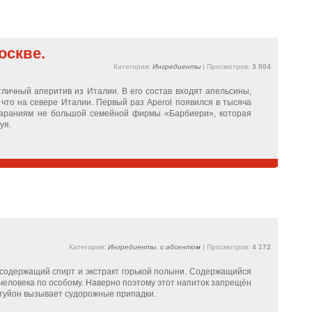
оскве.
Категория:
Ингредиенты
| Просмотров:
3 004
личный аперитив из Италии. В его состав входят апельсины,
что на севере Италии. Первый раз Aperol появился в тысяча
стараниям не большой семейной фирмы «Барбиери», которая
уя.
Категория:
Ингредиенты
,
с абсентом
| Просмотров:
4 172
 содержащий спирт и экстракт горькой полыни. Содержащийся
 человека по особому. Наверно поэтому этот напиток запрещён
х туйон вызывает судорожные припадки.