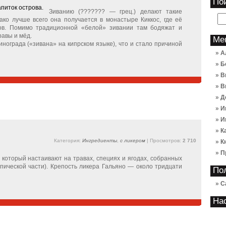
По
Зиванию (??????? — грец.) делают такие
о лучше всего она получается в монастыре Киккос, где её
тов. Помимо традиционной «белой» зивании там бодяжат и
равы и мёд.
Ме
инограда («зивана» на кипрском языке), что и стало причиной
А
Б
В
В
Д
И
И
К
Категория:
Ингредиенты
,
с ликером
| Просмотров:
2 710
К
П
, который настаивают на травах, специях и ягодах, собранных
пической части). Крепость ликера Гальяно — около тридцати
По
С
На