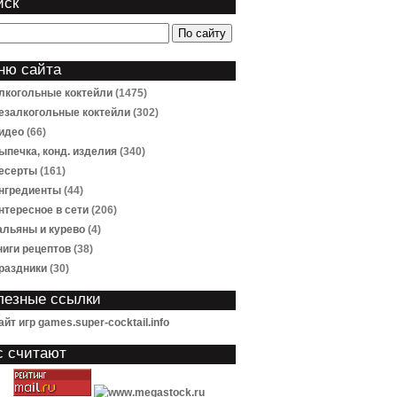
иск
ню сайта
лкогольные коктейли
(1475)
езалкогольные коктейли
(302)
идео
(66)
ыпечка, конд. изделия
(340)
есерты
(161)
нгредиенты
(44)
нтересное в сети
(206)
альяны и курево
(4)
ниги рецептов
(38)
раздники
(30)
лезные ссылки
айт игр games.super-cocktail.info
с считают