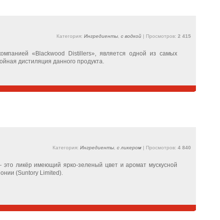
Категория:
Ингредиенты
,
с водкой
| Просмотров:
2 415
омпанией «Blackwood Distillers», является одной из самых
ройная дистиляция данного продукта.
Категория:
Ингредиенты
,
с ликером
| Просмотров:
4 840
— это ликёр имеющий ярко-зеленый цвет и аромат мускусной
нии (Suntory Limited).