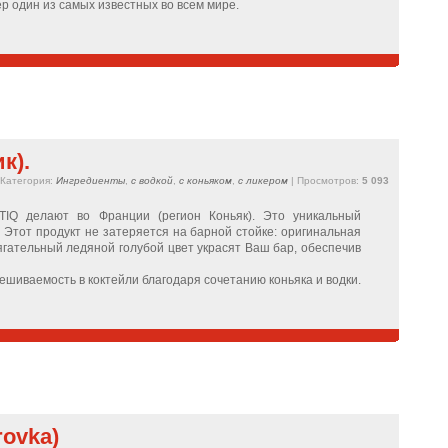
р один из самых известных во всем мире.
к).
Категория:
Ингредиенты
,
с водкой
,
с коньяком
,
с ликером
| Просмотров:
5 093
IQ делают во Франции (регион Коньяк). Это уникальный
Этот продукт не затеряется на барной стойке: оригинальная
тягательный ледяной голубой цвет украсят Ваш бар, обеспечив
ешиваемость в коктейли благодаря сочетанию коньяка и водки.
rovka)