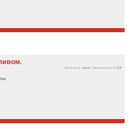
ливом.
Категория:
желе
| Просмотров:
2 218
нты
: