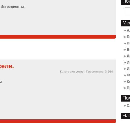
По
Ингредиенты
:
Ме
А
Б
В
В
Д
И
еле.
И
Категория:
желе
| Просмотров:
3 564
К
К
ы
:
П
По
С
На