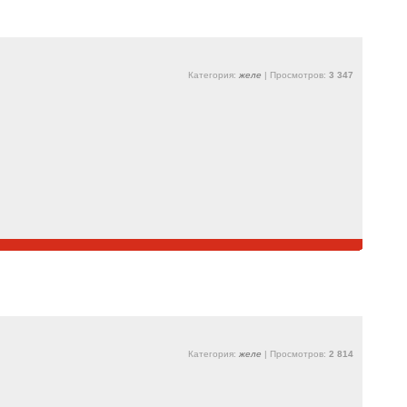
Категория:
желе
| Просмотров:
3 347
Категория:
желе
| Просмотров:
2 814