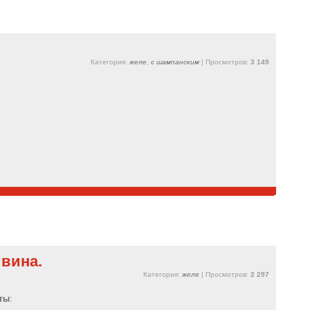
Категория:
желе
,
с шампанским
| Просмотров:
3 149
 вина.
Категория:
желе
| Просмотров:
2 297
ты
: