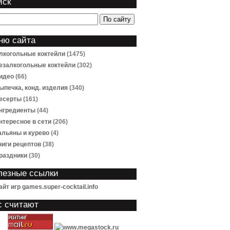
иск
ню сайта
лкогольные коктейли
(1475)
езалкогольные коктейли
(302)
идео
(66)
ыпечка, конд. изделия
(340)
есерты
(161)
нгредиенты
(44)
нтересное в сети
(206)
альяны и курево
(4)
ниги рецептов
(38)
раздники
(30)
лезные ссылки
айт игр games.super-cocktail.info
с считают