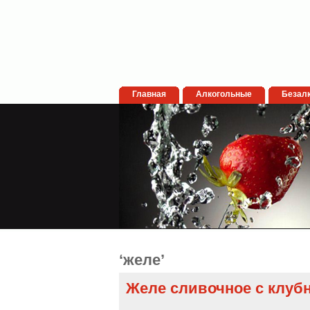
Главная
Алкогольные
Безал
‘желе’
Желе сливочное с клуб