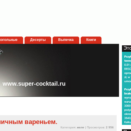
когольные
Десерты
Выпечка
Книги
Эт
www.super-cocktail.ru
ничным вареньем.
Категория:
желе
| Просмотров:
2 956