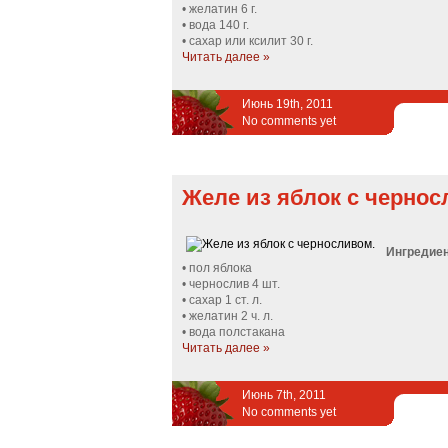
• желатин 6 г.
• вода 140 г.
• сахар или ксилит 30 г.
Читать далее »
Июнь 19th, 2011
No comments yet
Желе из яблок с чернос
Ингредие
• пол яблока
• чернослив 4 шт.
• сахар 1 ст. л.
• желатин 2 ч. л.
• вода полстакана
Читать далее »
Июнь 7th, 2011
No comments yet