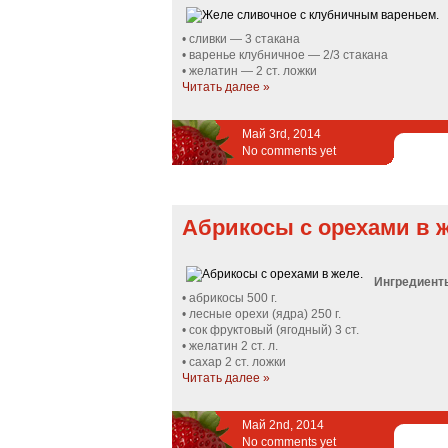
• сливки — 3 стакана
• варенье клубничное — 2/3 стакана
• желатин — 2 ст. ложки
Читать далее »
Май 3rd, 2014
No comments yet
Абрикосы с орехами в ж
Ингредиент
• абрикосы 500 г.
• лесные орехи (ядра) 250 г.
• сок фруктовый (ягодный) 3 ст.
• желатин 2 ст. л.
• сахар 2 ст. ложки
Читать далее »
Май 2nd, 2014
No comments yet