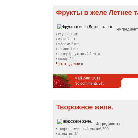
Фрукты в желе Летнее т
Ингредиен
• груши 3 шт.
• айва 2 шт.
• яблоки 3 шт.
• лимон 1 шт.
• ликер фруктовый 1 ст. л.
• сахар 2 ст.
Читать далее »
Май 24th, 2011
No comments yet
Творожное желе.
Ингредиенты
:
• творог нежирный мягкий 200 г.
• желатин 15 г.