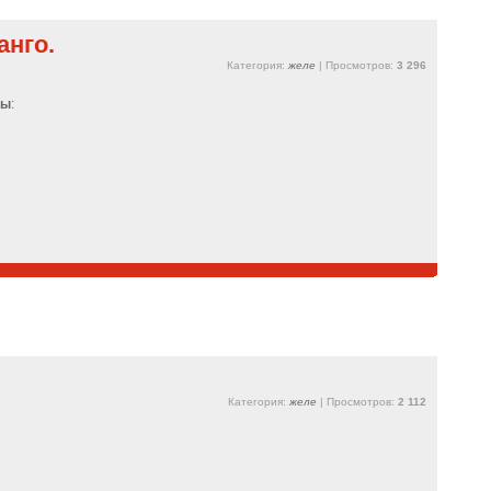
анго.
Категория:
желе
| Просмотров:
3 296
ты
:
Категория:
желе
| Просмотров:
2 112