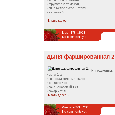
• малина 600 граммов,
• фруктоза 2 ст. ложки,
• вино белое сухое 1 стакан,
• желатин 6
Читать далее »
Март 17th, 2013
No comments yet
Дыня фаршированная 2
Ингредиенты
:
• дыня 1 шт.
• виноград зеленый 150 гр.
• желатин 4 гр.
• сок ананасовый 1 ст.
• сахар 2ст. л.
Читать далее »
Февраль 20th, 2013
No comments yet