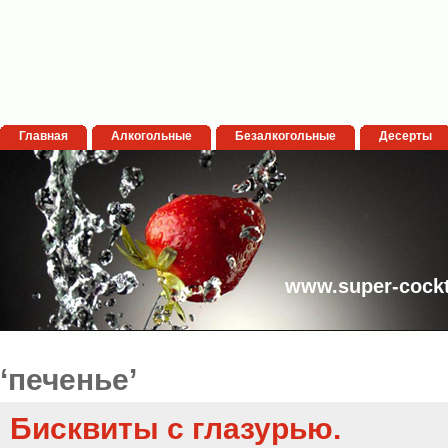
Главная
Алкогольные
Безалкогольные
Десерты
www.super-cockt
‘печенье’
Бисквиты с глазурью.