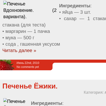
Ингредиенты
:
• яйца — 3 шт.
• сахар — 1 стака
стакана (для теста)
• маргарин — 1 пачка
• мука — 500 г
• сода , гашенная уксусом
Читать далее »
Июнь 22nd, 2010
No comments yet
Печенье Ёжики.
Категория:
Ингредиенты
: