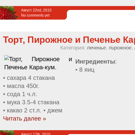
Август 22nd, 2010
No comments yet
Торт, Пирожное и Печенье Ка
Категория:
печенье
,
пирожное
,
Ингредиенты
:
• 8 яиц
• сахара 4 стакана
• масла 450г.
• сода 1 ч.л.
• мука 3.5-4 стакана
• какао 2 ст.л. • джем
Читать далее »
Август 17th, 2010