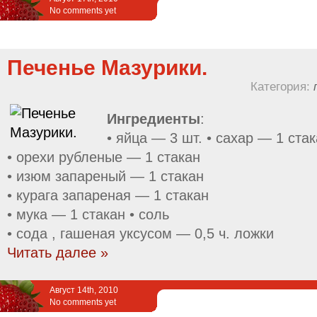
No comments yet
Печенье Мазурики.
Категория:
Ингредиенты
:
• яйца — 3 шт. • сахар — 1 ста
• орехи рубленые — 1 стакан
• изюм запареный — 1 стакан
• курага запареная — 1 стакан
• мука — 1 стакан • соль
• сода , гашеная уксусом — 0,5 ч. ложки
Читать далее »
Август 14th, 2010
No comments yet