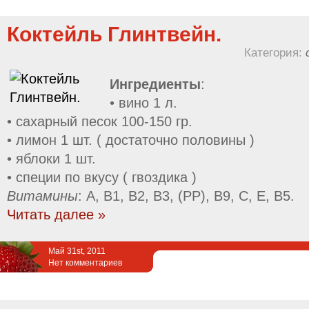
Коктейль Глинтвейн.
Категория:
Ингредиенты
:
• вино 1 л.
• сахарный песок 100-150 гр.
• лимон 1 шт. ( достаточно половины )
• яблоки 1 шт.
• специи по вкусу ( гвоздика )
Витамины
: A, B1, B2, B3, (PP), B9, C, E, B5.
Читать далее »
Май 31st, 2011
Нет комментариев